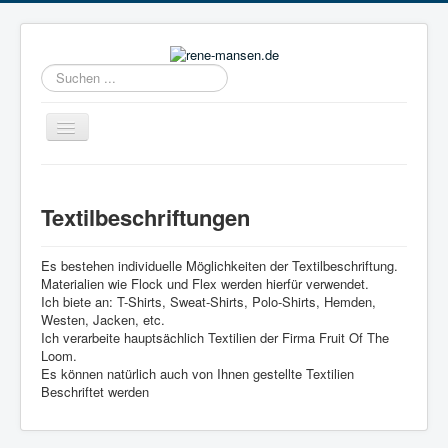
Suchen
...
Navigation
an/aus
Home
Textilbeschriftungen
Textilbeschriftungen
Klebefolien
Es bestehen individuelle Möglichkeiten der Textilbeschriftung.
Drucksachen
Materialien wie Flock und Flex werden hierfür verwendet.
Ich biete an: T-Shirts, Sweat-Shirts, Polo-Shirts, Hemden,
Webdienstleitungen
Westen, Jacken, etc.
Ich verarbeite hauptsächlich Textilien der Firma Fruit Of The
Stempel
Loom.
Es können natürlich auch von Ihnen gestellte Textilien
Beschriftet werden